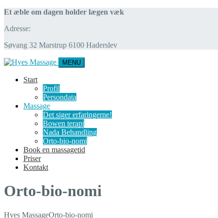
Et æble om dagen holder lægen væk
Adresse:
Søvang 32 Marstrup 6100 Haderslev
MENU
Start
Profil
Persondata
Massage
Det siger erfaringerne!
Bowen terapi
Nada Behandling
Orto-bio-nomi
Book en massagetid
Priser
Kontakt
Orto-bio-nomi
Hyes Massage
Orto-bio-nomi