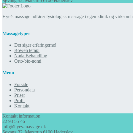
Søvang 32, Marstrup 6100 Haderslev
Hye’s massage udfører fysiologisk massage i egen klinik og virksomh
Massagetyper
Det siger erfaringerne!
Bowen terapi
Nada Behandling
Orto-bio-nomi
Menu
Forside
Persondata
Priser
Profil
Kontakt
Kontakt information
22 93 55 46
info@hyes-massage.dk
Søvang 32, Marstrup 6100 Haderslev