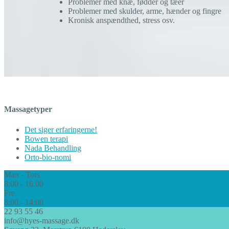
Problemer med knæ, fødder og tæer
Problemer med skulder, arme, hænder og fingre
Kronisk anspændthed, stress osv.
Massagetyper
Det siger erfaringerne!
Bowen terapi
Nada Behandling
Orto-bio-nomi
Man - Tors
8:00 - 16:00
Fre
8:00 - 14:00
22 93 55 46
info@hyes-massage.dk